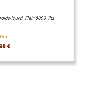
ids-lourd, Flair 8000, lits
0 km
90 €