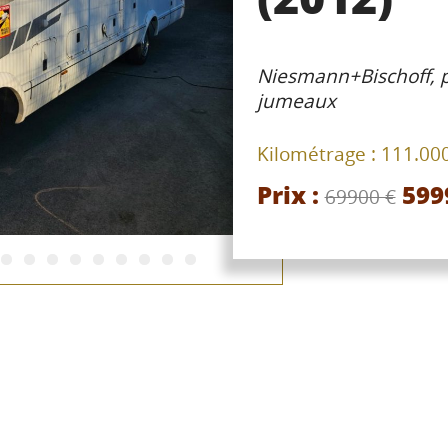
Niesmann+Bischoff, po
jumeaux
Kilométrage :
111.00
Prix :
599
69900 €