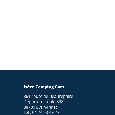
Isère Camping Cars
861 route de Beaurepaire
Départementale 538
38780 Eyzin-Pinet
Tél : 04 74 58 49 27